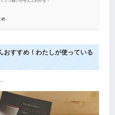
 ミシン縫いがぜんぶわかる！
とめ
んおすすめ！わたしが使っている
…