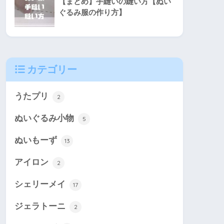
【まとめ】手縫いの縫い方【ぬい
ぐるみ服の作り方】
カテゴリー
うたプリ
2
ぬいぐるみ小物
5
ぬいもーず
13
アイロン
2
シェリーメイ
17
ジェラトーニ
2