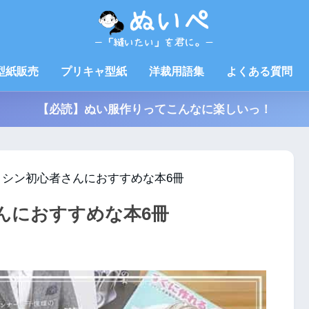
型紙販売
プリキャ型紙
洋裁用語集
よくある質問
【必読】ぬい服作りってこんなに楽しいっ！
ミシン初心者さんにおすすめな本6冊
んにおすすめな本6冊