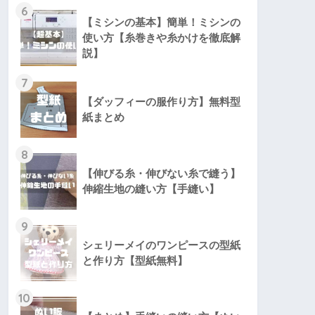
6
【ミシンの基本】簡単！ミシンの
使い方【糸巻きや糸かけを徹底解
説】
7
【ダッフィーの服作り方】無料型
紙まとめ
8
【伸びる糸・伸びない糸で縫う】
伸縮生地の縫い方【手縫い】
9
シェリーメイのワンピースの型紙
と作り方【型紙無料】
10