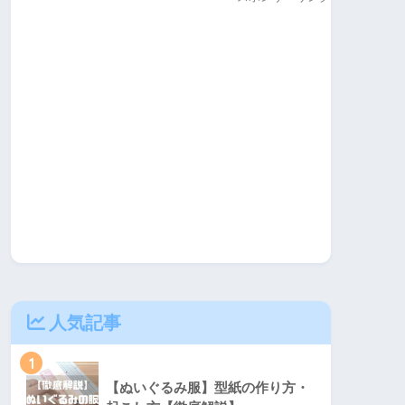
人気記事
1
【ぬいぐるみ服】型紙の作り方・