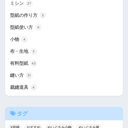
ミシン
27
型紙の作り方
3
型紙使い方
9
小物
4
布・生地
3
有料型紙
43
縫い方
31
裁縫道具
4
タグ
X投稿
おすすめ
ぬいぐるみ小物
ぬいぐるみ服