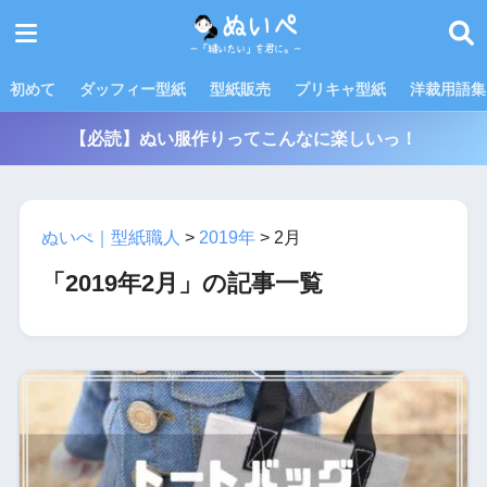
初めて
ダッフィー型紙
型紙販売
プリキャ型紙
洋裁用語集
【必読】ぬい服作りってこんなに楽しいっ！
ぬいぺ｜型紙職人
>
2019年
>
2月
「2019年2月」の記事一覧