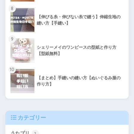
8
【伸びる糸・伸びない糸で縫う】伸縮生地の
縫い方【手縫い】
9
シェリーメイのワンピースの型紙と作り方
【型紙無料】
10
【まとめ】手縫いの縫い方【ぬいぐるみ服の
作り方】
カテゴリー
うたプリ
2