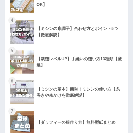
OK】
4
【ミシンの糸調子】合わせ方とポイント5つ
【徹底解説】
5
【裁縫レベルUP】手縫いの縫い方13種類【厳
選】
6
【ミシンの基本】簡単！ミシンの使い方【糸
巻きや糸かけを徹底解説】
7
【ダッフィーの服作り方】無料型紙まとめ