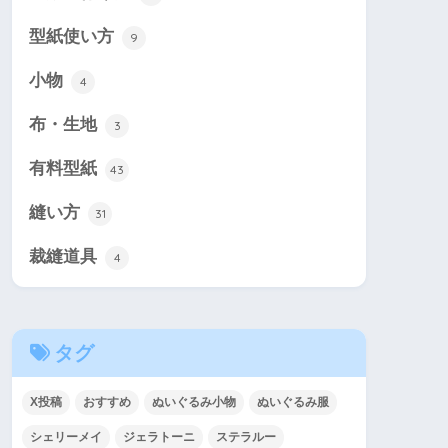
型紙使い方
9
小物
4
布・生地
3
有料型紙
43
縫い方
31
裁縫道具
4
タグ
X投稿
おすすめ
ぬいぐるみ小物
ぬいぐるみ服
シェリーメイ
ジェラトーニ
ステラルー