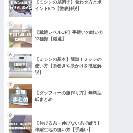
【ミシンの糸調子】合わせ方とポ
イント5つ【徹底解説】
5
【裁縫レベルUP】手縫いの縫い方
13種類【厳選】
6
【ミシンの基本】簡単！ミシンの
使い方【糸巻きや糸かけを徹底解
説】
7
【ダッフィーの服作り方】無料型
紙まとめ
8
【伸びる糸・伸びない糸で縫う】
伸縮生地の縫い方【手縫い】