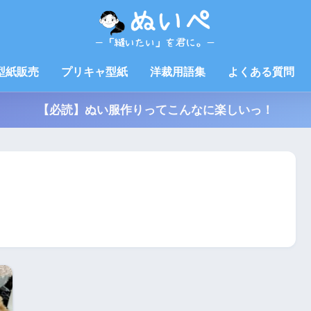
型紙販売
プリキャ型紙
洋裁用語集
よくある質問
【必読】ぬい服作りってこんなに楽しいっ！