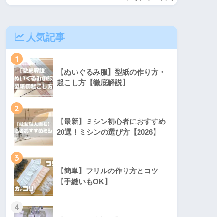
人気記事
1
【ぬいぐるみ服】型紙の作り方・
起こし方【徹底解説】
2
【最新】ミシン初心者におすすめ
20選！ミシンの選び方【2026】
3
【簡単】フリルの作り方とコツ
【手縫いもOK】
4