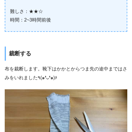
難しさ：★★☆
時間：2~3時間前後
裁断する
布を裁断します。靴下はかかとからつま先の途中まではさ
みをいれました٩(๑❛ᴗ❛๑)۶