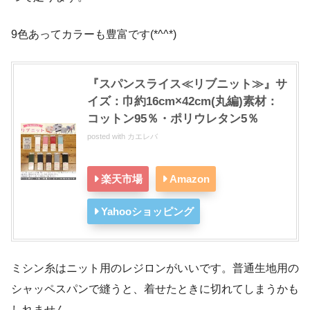
9色あってカラーも豊富です(*^^*)
『スパンスライス≪リブニット≫』サ
イズ：巾約16cm×42cm(丸編)素材：
コットン95％・ポリウレタン5％
posted with
カエレバ
楽天市場
Amazon
Yahooショッピング
ミシン糸はニット用のレジロンがいいです。普通生地用の
シャッペスパンで縫うと、着せたときに切れてしまうかも
しれません。