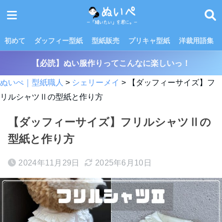
初めて
ダッフィー型紙
型紙販売
プリキャ型紙
洋裁用語集
【必読】ぬい服作りってこんなに楽しいっ！
ぬいぺ｜型紙職人
>
シェリーメイ
>
【ダッフィーサイズ】フ
リルシャツⅡの型紙と作り方
【ダッフィーサイズ】フリルシャツⅡの
型紙と作り方
2024年11月29日
2025年6月10日