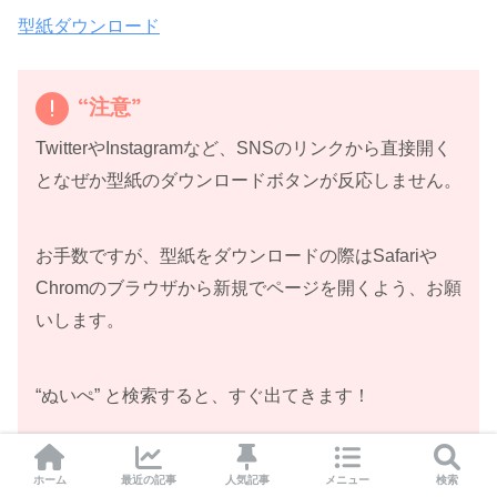
型紙ダウンロード
“注意”
TwitterやInstagramなど、SNSのリンクから直接開く
となぜか型紙のダウンロードボタンが反応しません。
お手数ですが、型紙をダウンロードの際はSafariや
Chromのブラウザから新規でページを開くよう、お願
いします。
“ぬいぺ” と検索すると、すぐ出てきます！
ぬいぺの型紙はスマホのサイトから直接コンビニのコピー
ホーム
最近の記事
人気記事
メニュー
検索