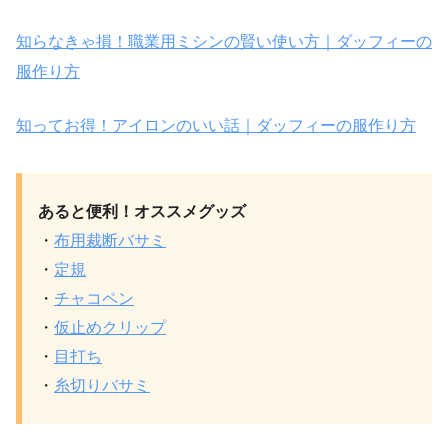
知らなきゃ損！職業用ミシンの賢い使い方｜ダッフィーの
服作り方
知ってお得！アイロンのいい話｜ダッフィーの服作り方
あると便利！オススメグッズ
・
布用裁断バサミ
・
定規
・
チャコペン
・
仮止めクリップ
・
目打ち
・
糸切りバサミ