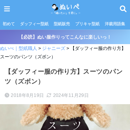
初めて
ダッフィー型紙
型紙販売
プリキャ型紙
洋裁用語集
【必読】ぬい服作りってこんなに楽しいっ！
ぬいぺ｜型紙職人
>
ジャニーズ
>
【ダッフィー服の作り方】
スーツのパンツ（ズボン）
【ダッフィー服の作り方】スーツのパン
ツ（ズボン）
2018年8月19日
2024年11月29日