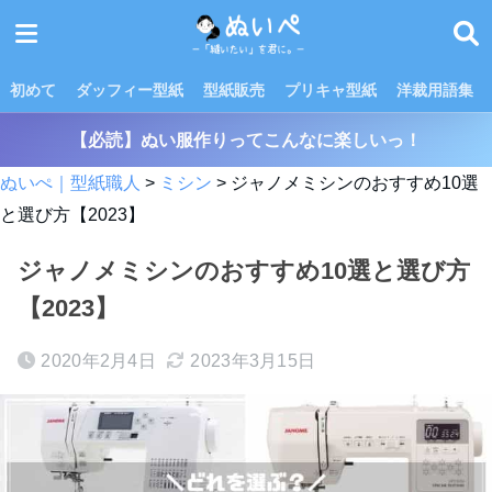
初めて
ダッフィー型紙
型紙販売
プリキャ型紙
洋裁用語集
【必読】ぬい服作りってこんなに楽しいっ！
ぬいぺ｜型紙職人
>
ミシン
>
ジャノメミシンのおすすめ10選
と選び方【2023】
ジャノメミシンのおすすめ10選と選び方
【2023】
2020年2月4日
2023年3月15日