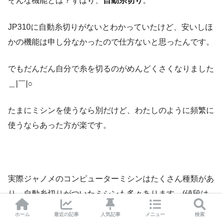
そんな機能とは？ずばり、
自動糸切り
。
JP310に自動糸切りがないとわかっていたけど、安いしほ
かの機能は申し分なかったので仕方ないと思ったんです。
でもだんだん自分で糸を切るのがめんどくさくなりました
＿|￣|○
たまにミシンを使うなら別だけど、わたしのように頻繁に
使うならあった方が楽です。
実際ジャノメのコンピューターミシンはたくさん種類があ
り、自動糸切りがついたミシンも多々あります。(値段は
上がるけど！)
ホーム
最近の記事
人気記事
メニュー
検索