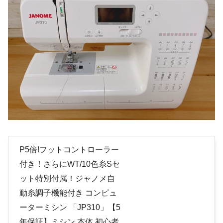
P5倍!フットコントローラー
付き！さらにWT/10色糸Sセ
ット特別付属！ジャノメ自
動糸調子機能付き コンピュ
ーターミシン 「JP310」【5
年保証】ミシン 本体 初心者