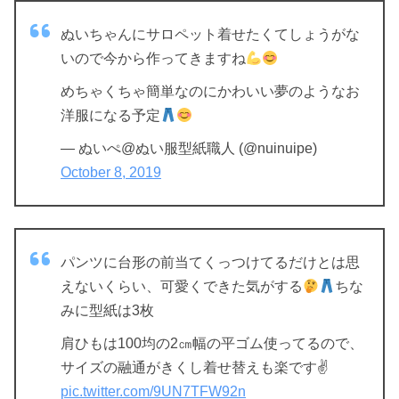
ぬいちゃんにサロペット着せたくてしょうがな
いので今から作ってきますね
めちゃくちゃ簡単なのにかわいい夢のようなお
洋服になる予定
— ぬいぺ@ぬい服型紙職人 (@nuinuipe)
October 8, 2019
パンツに台形の前当てくっつけてるだけとは思
えないくらい、可愛くできた気がする
ちな
みに型紙は3枚
肩ひもは100均の2㎝幅の平ゴム使ってるので、
サイズの融通がきくし着せ替えも楽です✌️
pic.twitter.com/9UN7TFW92n