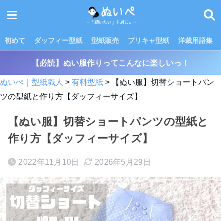
初めて
ダッフィー型紙
型紙販売
プリキャ型紙
洋裁用語集
【必読】ぬい服作りってこんなに楽しいっ！
ぬいぺ｜型紙職人
>
有料型紙
>
【ぬい服】切替ショートパン
ツの型紙と作り方【ダッフィーサイズ】
【ぬい服】切替ショートパンツの型紙と
作り方【ダッフィーサイズ】
2022年11月10日
2026年5月29日