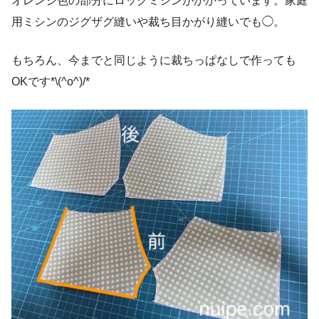
オレンジ色の部分にロックミシンがかかっています。家庭
用ミシンのジグザグ縫いや裁ち目かがり縫いでも◯。
もちろん、今までと同じように裁ちっぱなしで作っても
OKです*\(^o^)/*