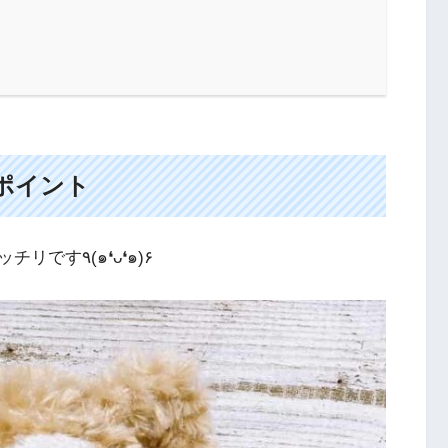
ポイント
できたサンダルがこれ。水着との相性もバッチリです٩(๑❛ᴗ❛๑)۶