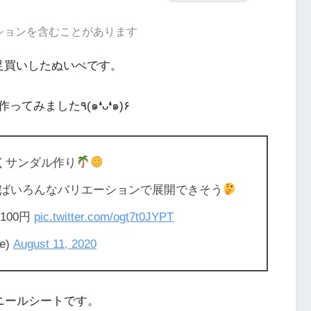
ションを含むことがあります
足買いしたぬいぺです。
そんなわけで、ぬいぐるみにもサンダルを作ってみました٩(๑❛ᴗ❛๑)۶
くサンダル作り
ばいろんなバリエーションで展開できそう
100円
pic.twitter.com/ogt7t0JYPT
e)
August 11, 2020
ニールシートです。