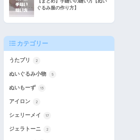
【まとめ】手縫いの縫い方【ぬい
ぐるみ服の作り方】
カテゴリー
うたプリ
2
ぬいぐるみ小物
5
ぬいもーず
13
アイロン
2
シェリーメイ
17
ジェラトーニ
2