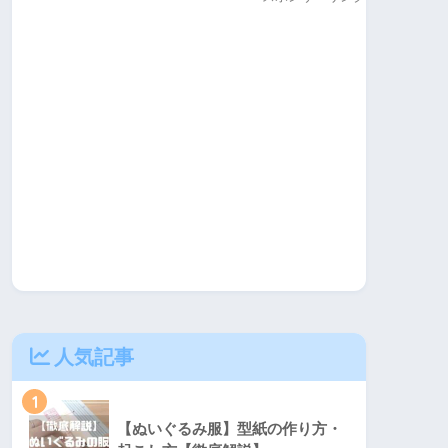
人気記事
1
【ぬいぐるみ服】型紙の作り方・