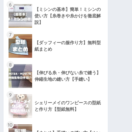
6
【ミシンの基本】簡単！ミシンの
使い方【糸巻きや糸かけを徹底解
説】
7
【ダッフィーの服作り方】無料型
紙まとめ
8
【伸びる糸・伸びない糸で縫う】
伸縮生地の縫い方【手縫い】
9
シェリーメイのワンピースの型紙
と作り方【型紙無料】
10