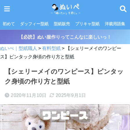
初めて
ダッフィー型紙
型紙販売
プリキャ型紙
洋裁用語集
【必読】ぬい服作りってこんなに楽しいっ！
ぬいぺ｜型紙職人
>
有料型紙
>
【シェリーメイのワンピー
ス】ピンタック身頃の作り方と型紙
【シェリーメイのワンピース】ピンタッ
ク身頃の作り方と型紙
2020年11月10日
2025年9月1日