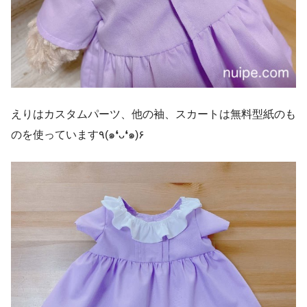
えりはカスタムパーツ、他の袖、スカートは無料型紙のも
のを使っています٩(๑❛ᴗ❛๑)۶