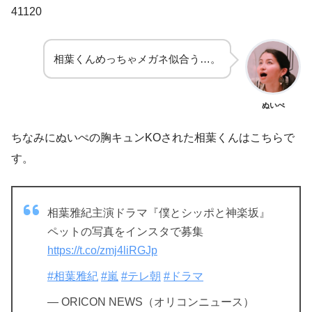
41120
相葉くんめっちゃメガネ似合う
…
。
ぬいぺ
ちなみにぬいぺの胸キュン
KO
された相葉くんはこちらで
す。
相葉雅紀主演ドラマ『僕とシッポと神楽坂』
ペットの写真をインスタで募集
https://t.co/zmj4liRGJp
#相葉雅紀
#嵐
#テレ朝
#ドラマ
— ORICON NEWS（オリコンニュース）