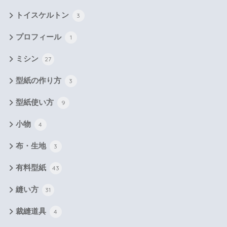
トイスケルトン
3
プロフィール
1
ミシン
27
型紙の作り方
3
型紙使い方
9
小物
4
布・生地
3
有料型紙
43
縫い方
31
裁縫道具
4