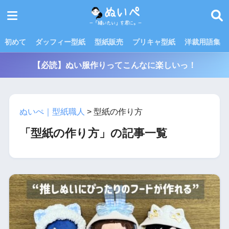
初めて
ダッフィー型紙
型紙販売
プリキャ型紙
洋裁用語集
【必読】ぬい服作りってこんなに楽しいっ！
ぬいぺ｜型紙職人
>
型紙の作り方
「型紙の作り方」の記事一覧