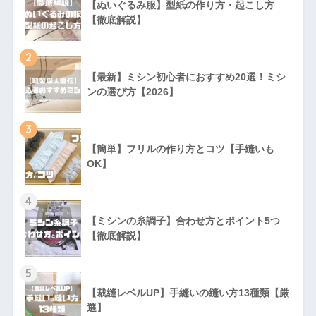
【ぬいぐるみ服】型紙の作り方・起こし方
【徹底解説】
2
【最新】ミシン初心者におすすめ20選！ミシ
ンの選び方【2026】
3
【簡単】フリルの作り方とコツ【手縫いも
OK】
4
【ミシンの糸調子】合わせ方とポイント5つ
【徹底解説】
5
【裁縫レベルUP】手縫いの縫い方13種類【厳
選】