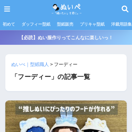
初めて
ダッフィー型紙
型紙販売
プリキャ型紙
洋裁用語集
【必読】ぬい服作りってこんなに楽しいっ！
ぬいぺ｜型紙職人
>
フーディー
「フーディー」の記事一覧