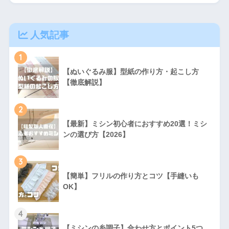
人気記事
1
【ぬいぐるみ服】型紙の作り方・起こし方
【徹底解説】
2
【最新】ミシン初心者におすすめ20選！ミシ
ンの選び方【2026】
3
【簡単】フリルの作り方とコツ【手縫いも
OK】
4
【ミシンの糸調子】合わせ方とポイント5つ