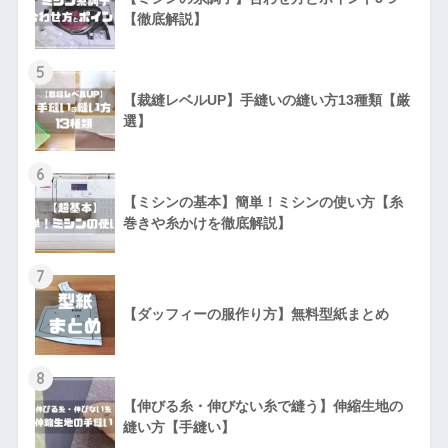
【徹底解説】
5
【裁縫レベルUP】手縫いの縫い方13種類【厳
選】
6
【ミシンの基本】簡単！ミシンの使い方【糸
巻きや糸かけを徹底解説】
7
【ダッフィーの服作り方】無料型紙まとめ
8
【伸びる糸・伸びない糸で縫う】伸縮生地の
縫い方【手縫い】